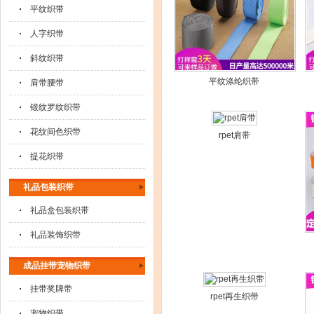
平纹织带
人字织带
斜纹织带
平纹涤纶织带
肩带腰带
锻纹罗纹织带
花纹间色织带
rpet肩带
提花织带
礼品包装织带
礼品盒包装织带
礼品装饰织带
成品挂带宠物织带
挂带奖牌带
rpet再生织带
宠物织带