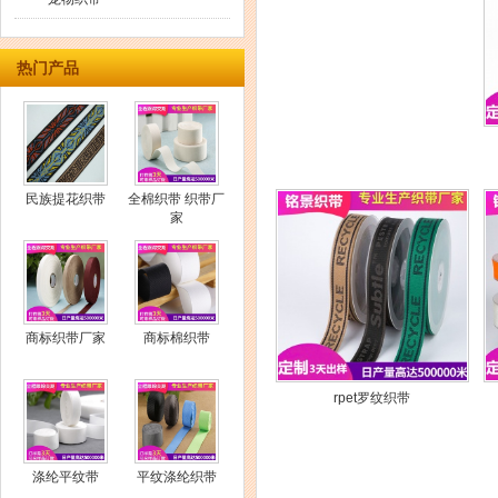
热门产品
民族提花织带
全棉织带 织带厂
家
商标织带厂家
商标棉织带
rpet罗纹织带
涤纶平纹带
平纹涤纶织带