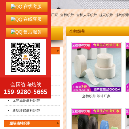
在线客服
热门搜索：
织带
织带厂
织带厂家
全棉织带
全棉人字织带
提花织带
涤纶织
在线客服
带
环保织带
全棉织带
售后服务
产品分类
全棉织带
纯棉商标织带
涤纶商标织带
涤棉商标织带
有机棉商标织带
全棉织带 织带厂家
无光涤纶商标织带
新型环保商标织带
服装辅料织带