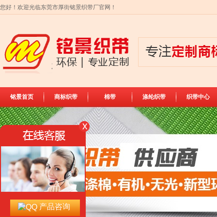
您好！欢迎光临东莞市厚街铭景织带厂官网！
铭景首页
商标织带
棉带
涤纶织带
织带中心
产品咨询