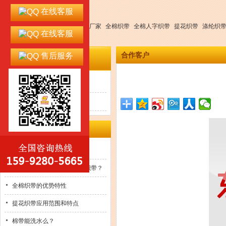
在线客服
热门搜索：
织带
织带厂
织带厂家
全棉织带
全棉人字织带
提花织带
涤纶织
在线客服
带
环保织带
合作客户
售后服务
成功案例
客户感言
合作客户
最新资讯
联合国全球契约十项原则
如何找到一款品质好的纯棉织带？
全棉织带的优势特性
提花织带应用范围和特点
棉带能洗水么？