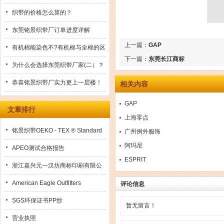
织带的价格怎么算的？
东莞铭景织带厂订单进度详解
上一篇：
GAP
有机棉能染色不?有机棉与全棉的区
下一篇：
东莞长江商标
别在哪儿？
为什么会选择东莞织带厂家(二）？
恭喜铭景织带厂实力更上一层楼！
相关内容
GAP
文章排行
上海零点
铭景织带OEKO - TEX ® Standard
广州例外服饰
阿玛尼
100-环保证书(2018年)
APEO测试合格报告
ESPRIT
浙江嘉兴元一汉坊商标印刷有限公
司
American Eagle Outfitters
评论信息
SGS环保证书PP纱
暂无留言！
营业执照