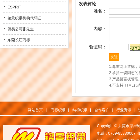
发表评论
ESPRIT
姓名：
铭景织带机构代码证
内容：
贸易公司张先生
东莞长江商标
验证码：
1.尊重网上道德
2.承担一切因您
3.产品留言板管
4.不支持HTM
网站首页
|
商标织带
|
纯棉织带
|
合作客户
|
行业资讯
|
Copyright © 东莞市
电话：0769-85880007 传