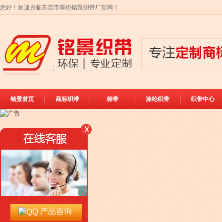
您好！欢迎光临东莞市厚街铭景织带厂官网！
铭景首页
商标织带
棉带
涤纶织带
织带中心
产品咨询